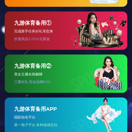
SQH5031ZLJB6
置顶
SQH5320GYYZ6