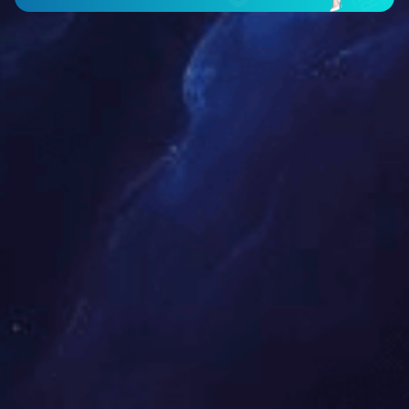
置顶
查看更多
公司简介
- -
九游官网注册（官方）官网入口是国家批准的汽车改装定点生
产企业。公司从事各类专用汽车研制已20余年。主要九游官网注册
（官方）官网入口有：运油车、加油车、混凝土搅拌运输车、粉粒物
料运输车、洒水车、爆破器材运输车、车厢可卸式垃圾车、吸粪车、
压缩式垃圾车、冷藏车、厢式自卸车等10余类九游官网注册（官
方）官网入口。公司注册资本2000万元，自有资产2.4亿元，其中固