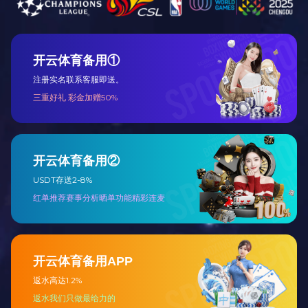
九游官网注册（官方）官网入口开发最新一代半挂自卸
置顶
车，整车自重7T。采用最新底/边板生产技术，在保证结构强
度的···