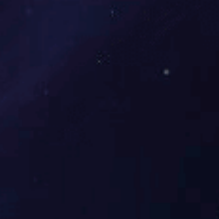
定资产1.5亿元（含国有出让土地），流动资金8800万元。公司位于
四川省成都市新都区工业东区，占国有出让土地291亩，公司拥有标
准化钢结构生产厂房66889平方米，九游官网注册（官方）官网入
口展示、原辅材料库房、办公、生产、生活配套用房22000余平方
米。内部涵盖罐式、自卸、箱式、环卫车，可冲压、剪板、折弯、卷
板、自动焊接、液压、总装、涂装、调试等生产线。具有大型液压剪
板机、液压折弯机、冲压机、全自动自卸车铆焊机、等离子切割机、
精加工设备等162台（套）。公司拥有生产过程中所需的检测设备和
专用车改装的检测设备，对公司出厂的九游官网注册（官方）官网入
口进行检测，确保可靠的九游官网注册（官方）官网入口质量。公司
已具备车产各类专用车辆6000辆的生产能
查看更多