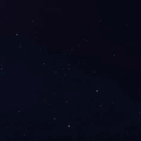
在线咨询
免费通话
微信联系
返回顶部