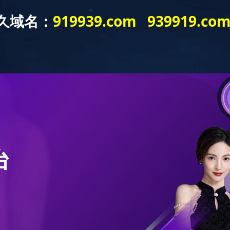
新闻九游官网注册（官方）
九游官网注册（官方）官网入口九游官网
官网入口
方）官网入口
入口九游官网注册（官方）官网入口
当前位置：
首页
>
九游官网
欧曼6*2冷藏车
上架时间：2019-10-12
浏览次数：1994