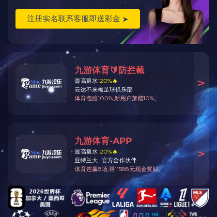
上一篇：
铝合金制式运油车
下一篇：
东风洒水车
九游官网注册（官方）官网入口