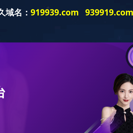
新闻九游官网注册（官方）
九游官网注册（官方）官网入口九游官网
官网入口
方）官网入口
入口九游官网注册（官方）官网入口
当前位置：
首页
>
九游官网
石油勘探车
上架时间：2019-07-25
浏览次数：2194