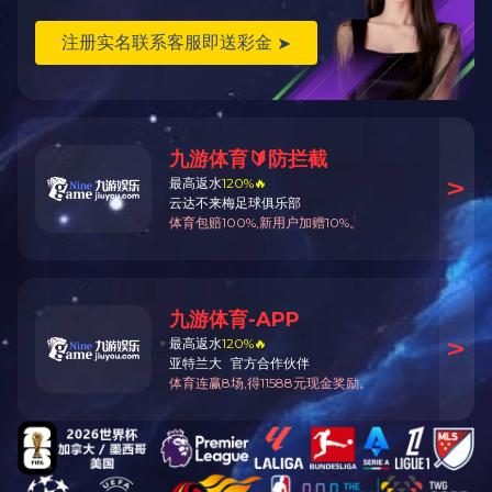
上一篇：
四川机械有限公司冷藏车交车仪式
下一篇：没有了！
九游官网注册（官方）官网入口
营业执照：915101146674221644
备案号码：
蜀ICP备19022447号-1
地址：四川省成都市新都区货运大道川宏产业园
九游官网注册（官方）官网入口
电话：028-83905677
邮箱：150799555@qq.com
Q Q：150799555